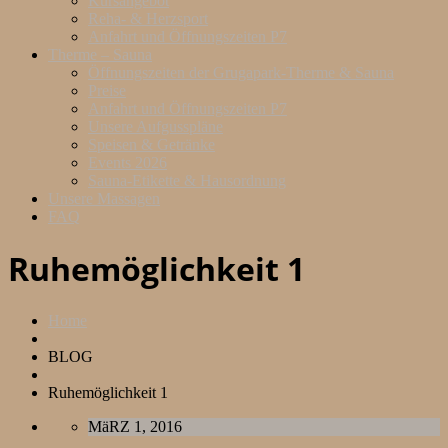
Kursangebot
Reha- & Herzsport
Anfahrt und Öffnungszeiten P7
Therme – Sauna
Öffnungszeiten der Grugapark-Therme & Sauna
Preise
Anfahrt und Öffnungszeiten P7
Unsere Aufgusspläne
Speisen & Getränke
Events 2026
Sauna-Etikette & Hausordnung
Unsere Massagen
FAQ
Ruhemöglichkeit 1
Home
BLOG
Ruhemöglichkeit 1
MäRZ 1, 2016