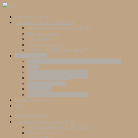
Shop/Gutscheine
GrugaSportClub – Gesundheit
Öffnungszeiten GrugaSportClub
Mitgliedschaften
Kursangebot
Reha- & Herzsport
Anfahrt und Öffnungszeiten P7
Therme – Sauna
Öffnungszeiten der Grugapark-Therme & Sauna
Preise
Anfahrt und Öffnungszeiten P7
Unsere Aufgusspläne
Speisen & Getränke
Events 2026
Sauna-Etikette & Hausordnung
Unsere Massagen
FAQ
Shop/Gutscheine
GrugaSportClub – Gesundheit
Öffnungszeiten GrugaSportClub
Mitgliedschaften