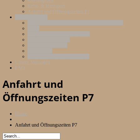
Kursangebot
Reha- & Herzsport
Anfahrt und Öffnungszeiten P7
Therme – Sauna
Öffnungszeiten der Grugapark-Therme & Sauna
Preise
Anfahrt und Öffnungszeiten P7
Unsere Aufgusspläne
Speisen & Getränke
Events 2026
Sauna-Etikette & Hausordnung
Unsere Massagen
FAQ
Anfahrt und
Öffnungszeiten P7
Home
Anfahrt und Öffnungszeiten P7