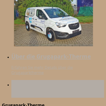
Über die Grugapark-Therme
Erfahren Sie mehr Details über die
Grugaparktherme
Anfahrt
So kommen Sie zur Therme
Grugapark-Therme