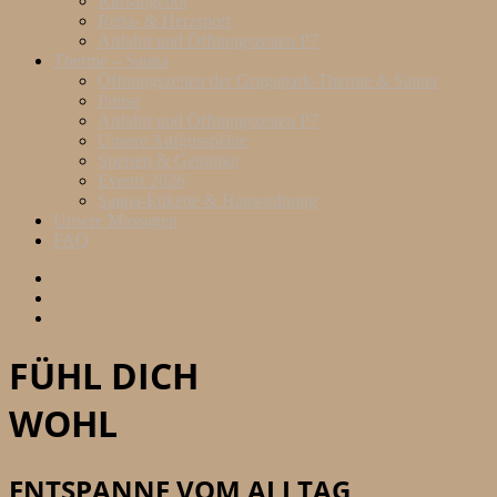
Kursangebot
Reha- & Herzsport
Anfahrt und Öffnungszeiten P7
Therme – Sauna
Öffnungszeiten der Grugapark-Therme & Sauna
Preise
Anfahrt und Öffnungszeiten P7
Unsere Aufgusspläne
Speisen & Getränke
Events 2026
Sauna-Etikette & Hausordnung
Unsere Massagen
FAQ
FÜHL DICH
WOHL
ENTSPANNE VOM ALLTAG