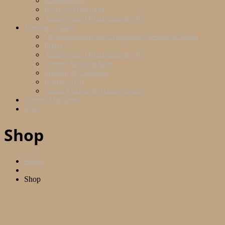
Kursangebot
Reha- & Herzsport
Anfahrt und Öffnungszeiten P7
Therme – Sauna
Öffnungszeiten der Grugapark-Therme & Sauna
Preise
Anfahrt und Öffnungszeiten P7
Unsere Aufgusspläne
Speisen & Getränke
Events 2026
Sauna-Etikette & Hausordnung
Unsere Massagen
FAQ
Shop
Home
Shop